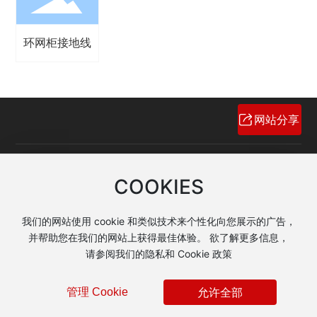
环网柜接地线
网站分享
产品热线：
COOKIES
13871474966
电子邮箱：
我们的网站使用 cookie 和类似技术来个性化向您展示的广告，
jinli@jinlidianqi.com
并帮助您在我们的网站上获得最佳体验。 欲了解更多信息，
请参阅我们的隐私和 Cookie 政策
Copyright © 河北省晋力电气有限公司
技术 支持：
中企动力
石家庄
|
SEO
允许全部
管理 Cookie
营业执照
冀ICP备11008312号-1