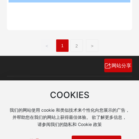
1
<
2
>
网站分享
产品热线：
COOKIES
13871474966
电子邮箱：
我们的网站使用 cookie 和类似技术来个性化向您展示的广告，
jinli@jinlidianqi.com
并帮助您在我们的网站上获得最佳体验。 欲了解更多信息，
请参阅我们的隐私和 Cookie 政策
Copyright © 河北省晋力电气有限公司
技术 支持：
中企动力
石家庄
|
SEO