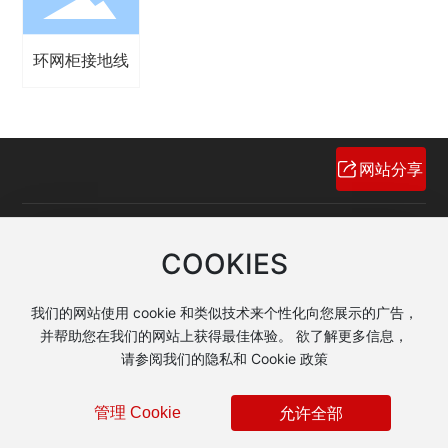
环网柜接地线
网站分享
产品热线：
COOKIES
13871474966
电子邮箱：
我们的网站使用 cookie 和类似技术来个性化向您展示的广告，
jinli@jinlidianqi.com
并帮助您在我们的网站上获得最佳体验。 欲了解更多信息，
请参阅我们的隐私和 Cookie 政策
Copyright © 河北省晋力电气有限公司
技术 支持：
中企动力
石家庄
|
SEO
允许全部
管理 Cookie
营业执照
冀ICP备11008312号-1